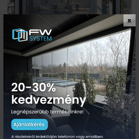
Solarisz eltolható üvegfalrendszer - A tökéletes
megoldás a teraszod lezárására