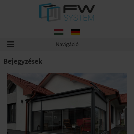
Navigáció
Bejegyzések