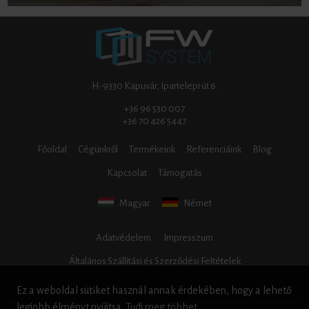
H-9330 Kapuvár, Ipartelepi út 6.
+36 96 530 007
+36 70 426 5447
Főoldal
Cégünkről
Termékeink
Referenciáink
Blog
Kapcsolat
Támogatás
Magyar
Német
Adatvédelem
Impresszum
Általános Szállítási és Szerződési Feltételek
Ez a weboldal sütiket használ annak érdekében, hogy a lehető
legjobb élményt nyújtsa.
Tudj meg többet