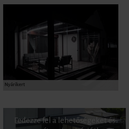
Nyárikert
Fedezze fel a lehetőségeket és