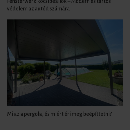
Fensterwerk kocsibeállók – Modern és tartós
védelem az autód számára
Mi az a pergola, és miért éri meg beépíttetni?