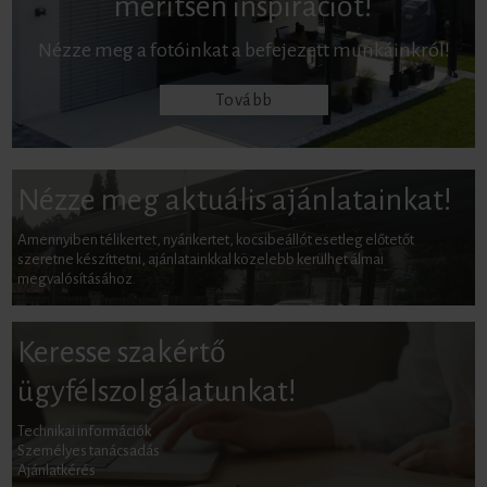
merítsen inspirációt!
Nézze meg a fotóinkat a befejezett munkáinkról!
Tovább
Nézze meg aktuális ajánlatainkat!
Amennyiben télikertet, nyárikertet, kocsibeállót esetleg előtetőt
szeretne készíttetni, ajánlatainkkal közelebb kerülhet álmai
megvalósításához.
Keresse szakértő
ügyfélszolgálatunkat!
Technikai információk
Személyes tanácsadás
Ajánlatkérés