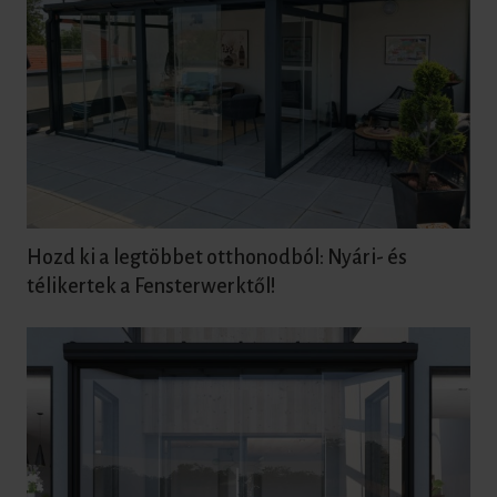
Hozd ki a legtöbbet otthonodból: Nyári- és
télikertek a Fensterwerktől!