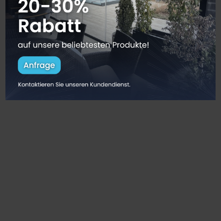
Sehr braver Lieferant…TOP…DANKE
n
SEHR SEHR SEHR TÜCHTIGE UND FREUNDLICHE
MONTEURE….wirklich TOP….
um