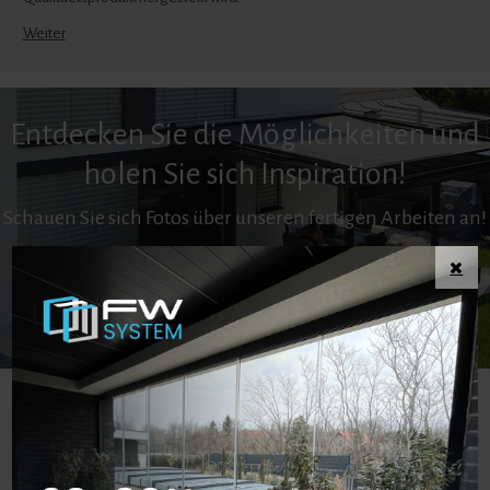
Weiter
Entdecken Sie die Möglichkeiten und
holen Sie sich Inspiration!
Schauen Sie sich Fotos über unseren fertigen Arbeiten an!
Wintergarten
Sommergarten
Carport
Überdachung
Meinungen unserer Kunden