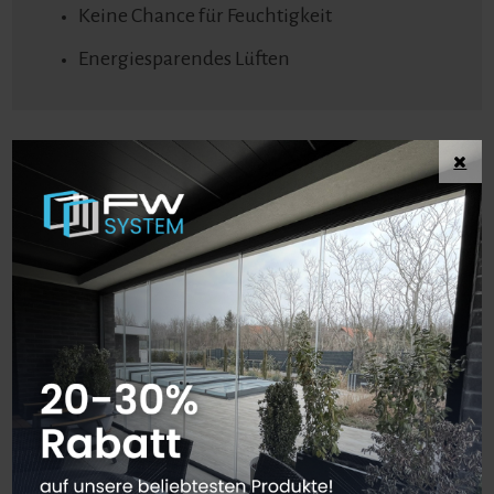
Keine Chance für Feuchtigkeit
Energiesparendes Lüften
Eingangstüren
Die Haustür – das ist der Blickfang jedes Hauses. Deswegen muss sie
optisch wirken und gut in das Gesamtbild des Hauses passen. Unser
umfassendes Farb- und Dekorspektrum bietet Ihnen alle Möglichkeiten.
Schauen Sie sich die Paneelauswahl in unsere Kataloge an
Kunststoff Eingangstüren
Aluminium Eingangstüren