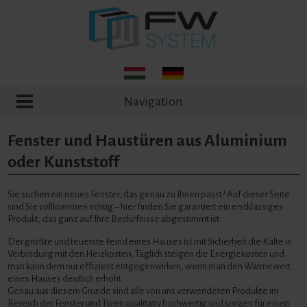
Navigation
Fenster und Haustüren aus Aluminium
oder Kunststoff
Sie suchen ein neues Fenster, das genau zu Ihnen passt? Auf dieser Seite
sind Sie vollkommen richtig – hier finden Sie garantiert ein erstklassiges
Produkt, das ganz auf Ihre Bedürfnisse abgestimmt ist
Der größte und teuerste Feind eines Hauses ist mit Sicherheit die Kälte in
Verbindung mit den Heizkosten. Täglich steigen die Energiekosten und
man kann dem nur effizient entgegenwirken, wenn man den Wärmewert
eines Hauses deutlich erhöht.
Genau aus diesem Grunde sind alle von uns verwendeten Produkte im
Bereich der Fenster und Türen qualitativ hochwertig und sorgen für einen