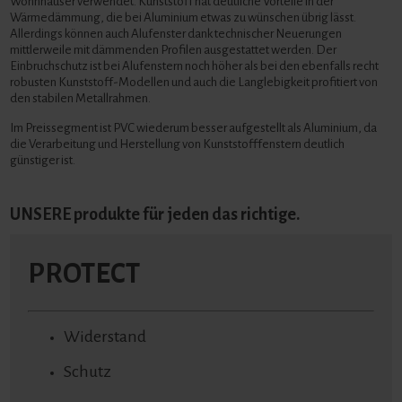
Wohnhäuser verwendet. Kunststoff hat deutliche Vorteile in der
Wärmedämmung, die bei Aluminium etwas zu wünschen übrig lässt.
Allerdings können auch Alufenster dank technischer Neuerungen
mittlerweile mit dämmenden Profilen ausgestattet werden. Der
Einbruchschutz ist bei Alufenstern noch höher als bei den ebenfalls recht
robusten Kunststoff-Modellen und auch die Langlebigkeit profitiert von
den stabilen Metallrahmen.
Im Preissegment ist PVC wiederum besser aufgestellt als Aluminium, da
die Verarbeitung und Herstellung von Kunststofffenstern deutlich
günstiger ist.
UNSERE produkte für jeden das richtige.
PROTECT
Widerstand
Schutz