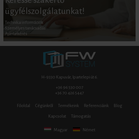
ügyfélszolgálatunkat!
Technikai információk
Személyes tanácsadás
Ajánlatkérés
H-9330 Kapuvár, Ipartelepi út 6.
+36 96 530 007
+36 70 426 5447
Főoldal
Cégünkről
Termékeink
Referenciáink
Blog
Kapcsolat
Támogatás
Magyar
Német