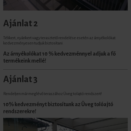
Ajánlat 2
Télikert, nyárikert vagy terasztető rendelése esetén az árnyékolókat
kedvezményesen tudjuk biztosítani.
Az árnyékolókat 10 % kedvezménnyel adjuk a fő
termékeink mellé!
Ajánlat 3
Rendeljen már meglévő teraszához Üveg tolajtó rendszert!
10% kedvezményt biztosítunk az Üveg tolóajtó
rendszerekre!