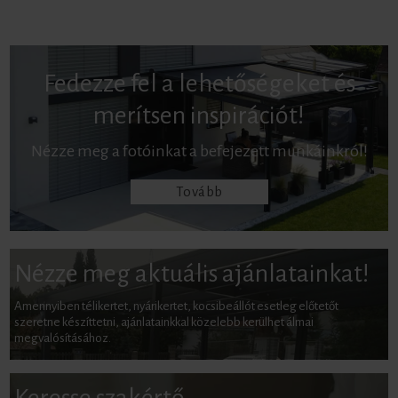
Fedezze fel a lehetőségeket és
merítsen inspirációt!
Nézze meg a fotóinkat a befejezett munkáinkról!
Tovább
Nézze meg aktuális ajánlatainkat!
Amennyiben télikertet, nyárikertet, kocsibeállót esetleg előtetőt
szeretne készíttetni, ajánlatainkkal közelebb kerülhet álmai
megvalósításához.
Keresse szakértő