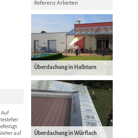
Referenz Arbeiten
Überdachung in Halbturn
 Auf
testeher
festigt.
Überdachung in Würflach
Steher auf